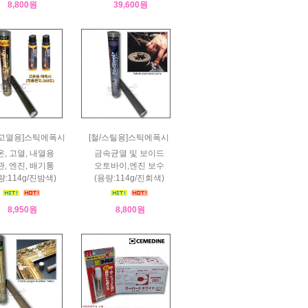
8,800원
39,600원
/고열용]스틱에폭시
[철/스틸용]스틱에폭시
, 고열, 내열용
금속균열 및 보이드
, 엔진, 배기통
오토바이,엔진 보수
량:114g/진밤색)
(용량:114g/진회색)
8,950원
8,800원