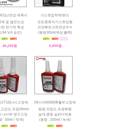
2001]난연성 에폭시
가스켓접착제/본드
제 및 열전도성
모든종류의가스켓성형
한 전기적 특성
건조빠르고유연성우수
UL94 V-0 승인)
(용량:85ml/색상:블랙)
46,200원
6,600원
아2710]나사고정제
[엑시아6090]축혈부고정제
,고강도,직경26mm
범용,저점도,속경화형
 나사부 영구고정
날개,팬등 실린더적용
 : 50ml / 적색)
(용량 : 250ml / 녹색)