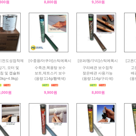
,800원
8,800원
9,350원
]전기전도성접착제
[수중용/아쿠아]스틱에폭시
[코퍼/동/구리]스틱에폭시
[고온
압기, 모터 및
수족관,목용탕 보수
구리배관 보수접착
고온
침 및 캡슐화
보트,제트스키 보수
젖은배관 사용가능
배관
3kg+4.9kg)
(용량:114g/황백색)
(용량:114g/구리색)
(용
3,000원
9,900원
8,800원