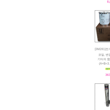
8
[3M281
코일, 변
기타의 함
(A+B=3.
36