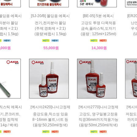
T] 몰딩용 에폭시
[SJ-20/B] 몰딩용 에폭시
[BE-05] 5분 에폭시
[ER
자분야 몰딩
전기,전자분야 몰딩
고강도 투명 다목적용
난연
화제 = 2:1)
(주제:경화제 = 2:1)
금속,플라스틱,도자기
우수
합시 1.5kg)
(용량:배합시 1.5kg)
(용량 : 125ml+125ml)
(
,000원
55,000원
14,300원
매직스틱 에폭시
[엑시아2420]나사고정제
[엑시아2770]나사고정제
[엑시
기,콘크리트,
중강도용,칙소성 있음
고강도, 영구밀봉고정용
저점도
정형 접착제
8~16mm 볼트,너트 등
직경36mm까지적용가능
까지의
114g / 백색)
(용량:50,250ml/청색)
(용량:50ml,250ml/적색)
(용량