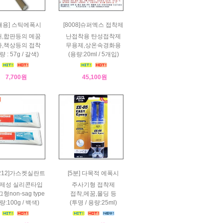
재용] 스틱에폭시
[8008]슈퍼엑스 접착제
,합판등의 메꿈
난접착용 탄성접착제
,책상등의 접착
무용제,상온속경화용
량 : 57g / 갈색)
(용량:20ml / 5개입)
7,700원
45,100원
1212]가스켓실란트
[5분] 다목적 에폭시
제성 실리콘타입
주사기형 접착제
형non-sag type
접착,메꿈,몰딩 등
량:100g / 백색)
(투명 / 용량:25ml)