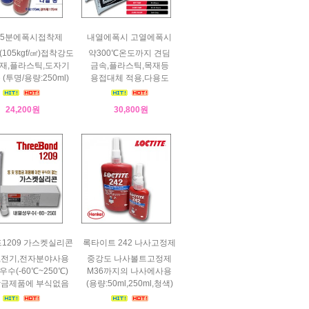
명]5분에폭시접착제
내열에폭시 고열에폭시
i(105kgf/㎠)접착강도
약300℃온도까지 견딤
목재,플라스틱,도자기
금속,플라스틱,목재등
(투명/용량:250ml)
용접대체 적용,다용도
24,200원
30,800원
1209 가스켓실리콘
록타이트 242 나사고정제
,전기,전자분야사용
중강도 나사볼트고정제
수(-60℃~250℃)
M36까지의 나사에사용
합금제품에 부식없음
(용량:50ml,250ml,청색)