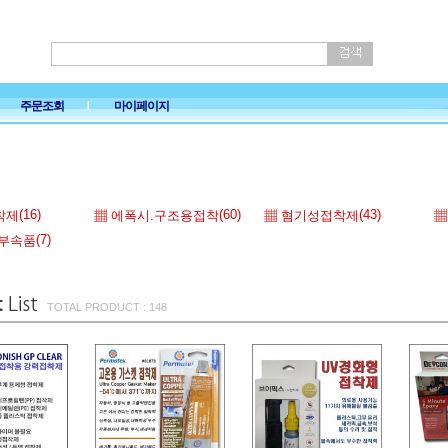
주문조회
마이페이지
(16)
(60)
(43)
착제
▦ 에폭시.구조용접착
▦ 혐기성접착제
▦
(7)
.부속품
TOTAL PRODUCT : 148