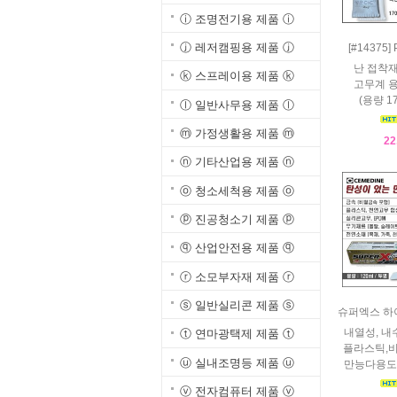
ⓘ 조명전기용 제품 ⓘ
ⓙ 레저캠핑용 제품 ⓙ
[#14375
난 접착
ⓚ 스프레이용 제품 ⓚ
고무계 
(용량 17
ⓛ 일반사무용 제품 ⓛ
ⓜ 가정생활용 제품 ⓜ
22
ⓝ 기타산업용 제품 ⓝ
ⓞ 청소세척용 제품 ⓞ
ⓟ 진공청소기 제품 ⓟ
ⓠ 산업안전용 제품 ⓠ
ⓡ 소모부자재 제품 ⓡ
ⓢ 일반실리콘 제품 ⓢ
슈퍼엑스 하
내열성, 내
ⓣ 연마광택제 제품 ⓣ
플라스틱,
ⓤ 실내조명등 제품 ⓤ
만능다용도(용
ⓥ 전자컴퓨터 제품 ⓥ