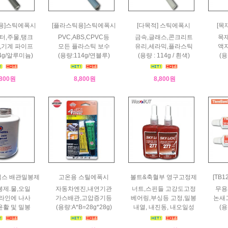
용]스틱에폭시
[플라스틱용]스틱에폭시
[다목적] 스틱에폭시
[목
터,주물,탱크
PVC,ABS,CPVC등
금속,글래스,콘크리트
목재
,기계 파이프
모든 플라스틱 보수
유리,세라믹,플라스틱
액자
4g/알루미늄)
(용량:114g/연블루)
(용량 : 114g / 흰색)
(용
,800원
8,800원
8,800원
마텍스 배관밀봉제
고온용 스틸에폭시
볼트&축혈부 영구고정제
[TB
봉제.물,오일
자동차엔진,내연기관
너트,스핀들 고강도고정
무용
 라인에 나사
가스배관,고압증기등
베어링,부싱등 고정,밀봉
논새그
윤활 및 밀봉
(용량:A*B=28g*28g)
내열, 내진동, 내오일성
(용