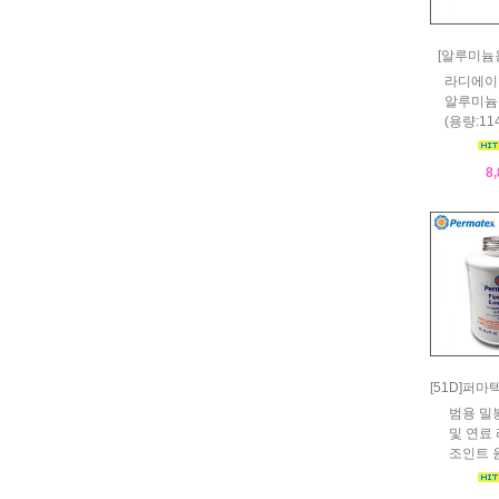
[알루미늄
라디에이
알루미늄
(용량:11
8
[51D]퍼
범용 밀
및 연료
조인트 