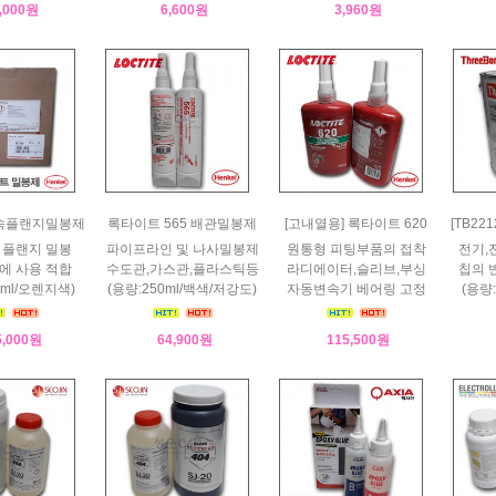
,000원
6,600원
3,960원
]금속플랜지밀봉제
록타이트 565 배관밀봉제
[고내열용] 록타이트 620
[TB2
 플랜지 밀봉
파이프라인 및 나사밀봉제
원통형 피팅부품의 접착
전기,
에 사용 적합
수도관,가스관,플라스틱등
라디에이터,슬리브,부싱
칩의 
0ml/오렌지색)
(용량:250ml/백색/저강도)
자동변속기 베어링 고정
(용량:
5,000원
64,900원
115,500원