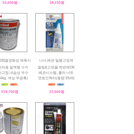
54,450원
18,150원
212B]열경화성 에폭시
나사,배관 밀봉고정제
전자용 일액형 수지
씰링&고정을 한번에OK
반고정,내습성 우수
배관시스템, 쿨러 너트
4kg, 색상:무광흑)
연료인젝터(용량:35ml)
579,700원
27,500원