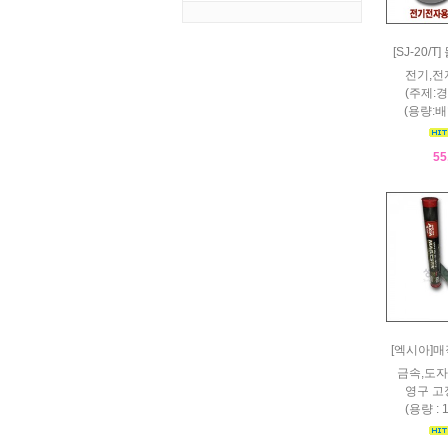
[SJ-20/
전기,전
(주제:경
(용량:배
55
[엑시아]
금속,도자
영구 고
(용량 : 