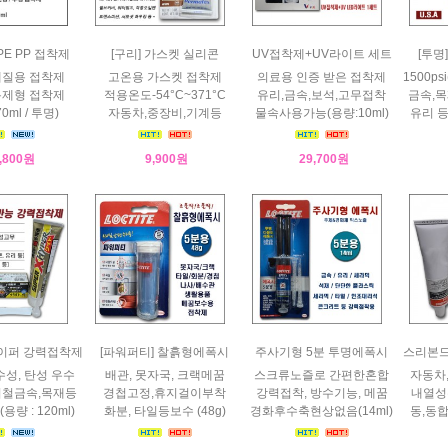
] PE PP 접착제
[구리] 가스켓 실리콘
UV접착제+UV라이트 세트
[투
재질용 접착제
고온용 가스켓 접착제
의료용 인증 받은 접착제
1500ps
용제형 접착제
적용온도-54°C~371°C
유리,금속,보석,고무접착
금속,
0ml / 투명)
자동차,중장비,기계등
물속사용가능(용량:10ml)
유리 등 
,800원
9,900원
29,700원
이퍼 강력접착제
[파워퍼티] 찰흙형에폭시
주사기형 5분 투명에폭시
스리본드
수성, 탄성 우수
배관, 못자국, 크랙메꿈
스크류노즐로 간편한혼합
자동차
비철금속,목재등
경첩고정,휴지걸이부착
강력접착, 방수기능, 메꿈
내열성우
량 : 120ml)
화분, 타일등보수 (48g)
경화후수축현상없음(14ml)
동,동