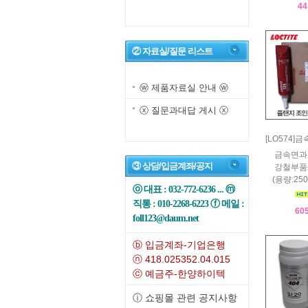
44
② 자료실/질문 리스트
ⓦ 제품자료실 안내 ⓦ
ⓧ 질문과대답 게시 ⓧ
[LO574
금속면과
③ 상담/입금계좌/공지
강철부품
(용량:25
ⓞ 대표 : 032-772-6236 ... ⓜ
직통 : 010-2268-6223 ⓕ 메일 :
60
foll123@daum.net
ⓑ 입금계좌-기업은행
ⓝ 418.025352.04.015
ⓒ 예금주-한양하이텍
ⓘ 쇼핑몰 관련 공지사항