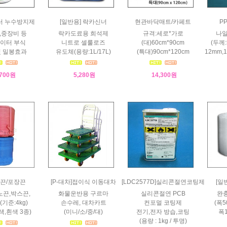
터 누수방지제
[일반용] 락카신너
현관바닥매트/카페트
P
,중장비 등
락카도료용 희석제
규격:세로*가로
나일
이터 부식
니트로 셀룰로즈
(대)60cm*90cm
(두께:
및 밀봉효과
유도체(용량:1L/17L)
(특대)90cm*120cm
12mm,
,700원
5,280원
14,300원
R끈/포장끈
[P-대차]접이식 이동대차
[LDC2577D]실리콘절연코팅제
[일
노끈,박스끈,
화물운반용 구르마
실리콘절연 PCB
완충
기준:4kg)
손수레, 대차카트
컨포멀 코팅제
(폭5
색,흰색 3종)
(미니/소/중/대)
전기,전자 방습,코팅
폭1
(용량 : 1kg / 투명)