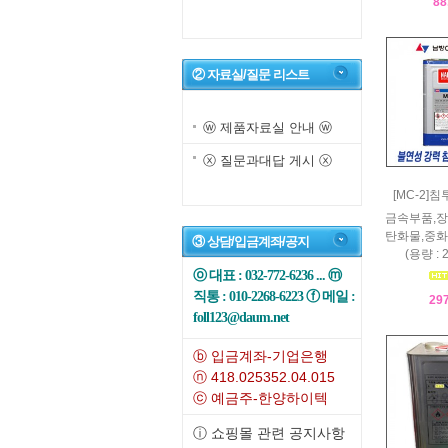
88
② 자료실/질문 리스트
ⓦ 제품자료실 안내 ⓦ
ⓧ 질문과대답 게시 ⓧ
[MC-2]
금속부품,장
탄화물,중화
③ 상담/입금계좌/공지
(용량 :
ⓞ 대표 : 032-772-6236 ... ⓜ
직통 : 010-2268-6223 ⓕ 메일 :
29
foll123@daum.net
ⓑ 입금계좌-기업은행
ⓝ 418.025352.04.015
ⓒ 예금주-한양하이텍
ⓘ 쇼핑몰 관련 공지사항