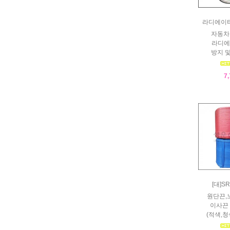
라디에이
자동차
라디에
방지 
7
[대]S
원단끈,
이사끈 (
(적색,청