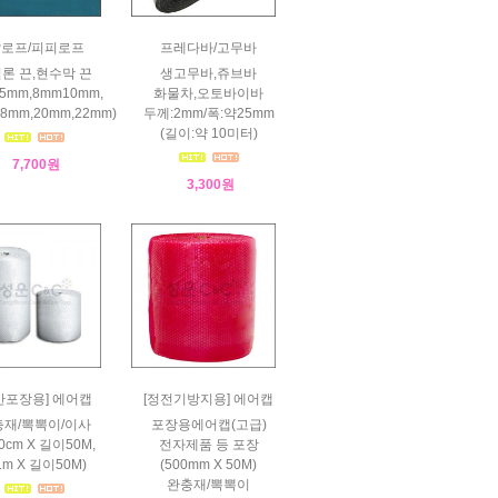
P로프/피피로프
프레다바/고무바
론 끈,현수막 끈
생고무바,쥬브바
5mm,8mm10mm,
화물차,오토바이바
18mm,20mm,22mm)
두께:2mm/폭:약25mm
(길이:약 10미터)
7,700원
3,300원
반포장용] 에어캡
[정전기방지용] 에어캡
재/뽁뽁이/이사
포장용에어캡(고급)
0cm X 길이50M,
전자제품 등 포장
m X 길이50M)
(500mm X 50M)
완충재/뽁뽁이