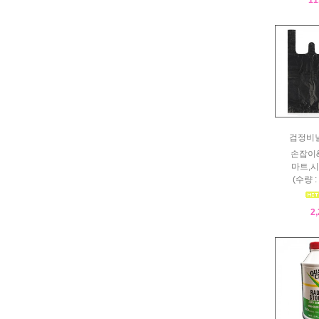
검정비
손잡이
마트,시
(수량 :
2