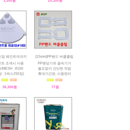
3,300원
25,300원
미엄 페인트여과지
[15mm]PP밴드 버클클립
트 조색시 사용
PP밴딩기와 결속기가
/MESH : #100
필요없이 간단한 작업
량 : 1박스250장)
휴대가간편, 사용편리
36,300원
77원