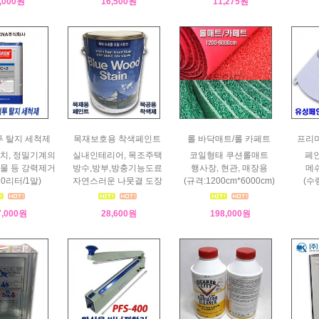
,000원
16,500원
11,275원
침투 탈지 세척제
목재보호용 착색페인트
롤 바닥매트/롤 카페트
프리
치, 정밀기계의
실내인테리어, 목조주택
코일형태 쿠션롤매트
페인
물 등 강력제거
방수,방부,방충기능도료
행사장, 현관, 매장용
메쉬
 20리터/1말)
자연스러운 나뭇결 도장
(규격:1200cm*6000cm)
(수
7,000원
28,600원
198,000원