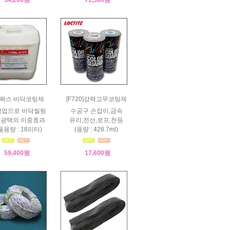
왁스 바닥코팅제
[F720]강력고무코팅제
작업으로 바닥씰링
수공구 손잡이,금속
 광택의 이중효과
유리,전선,로프,천등
품용량 : 18리터)
(용량 : 428.7ml)
59,400원
17,600원