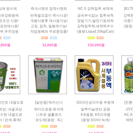
팅제 방수제
즉석시멘트 접착시멘트
NC-5 강력침투 세척제
[817
섬유강화용제
반죽필요없이 즉시시공!
금속부식없는 침투세척
강력한
온조건 사용!
개봉사용후 재사용가능!
정밀기기,발전기등세척
각종기
표면에사용!
고정, 접착, 밀봉제기능!
강력침투력,세척력우수
(용량:
부,주차장등
작업용헤라 무료증정품!
(용량:Liquid 20kg/Can)
,900원
32,000원
330,000원
페인트 내열도료
[일반용] 락카신너
[3리터] 냉각수용 부동액
[친환
착성, 내굴곡성
락카도료용 희석제
알루미늄엔진 공용
-2
수한 내열도료
니트로 셀룰로즈
4계절용, KS규격품
KC
 / 은색,흑색)
유도체(용량 : 4L)
(용량:3리터/ 녹색)
에탄올