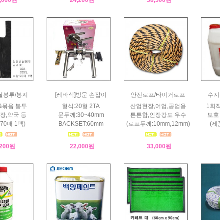
닐봉투/봉지
[레바식]방문 손잡이
안전로프/타이거로프
수지
&묶음 봉투
형식:20형 2TA
산업현장,어업,공업용
1회
장,약국 등
문두께:30~40mm
튼튼함,인장강도 우수
보호
 70매 1팩)
BACKSET:60mm
(로프두께:10mm,12mm)
(제
,200원
22,000원
33,000원