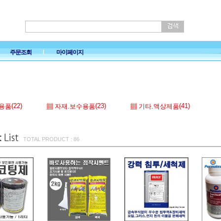
주문조회
마이페이지
(22)
(23)
(41)
딩용품
▦ 자재.보수용품
▦ 기타.액상제품
TOTAL PRODUCT : 86