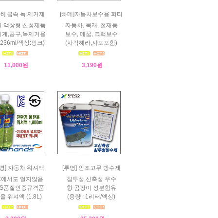
56] 금속 녹 제거제
[빠데]자동차보수용 퍼티
 액상형 산성제품
자동차, 목재, 철재등
계,공구,녹제거용
보수, 메꿈, 크랙보수
236ml/색상:핑크)
(사각헤라,사포포함)
11,000원
3,190원
경] 자동차 워셔액
[투명] 인조고무 방수제
5℃에서도 얼지않음
침투성,신축성 우수
,KS품질인증규격품
항 곰팡이 성분함유
 워셔액 (1.8L)
(용량 : 1리터/액상)