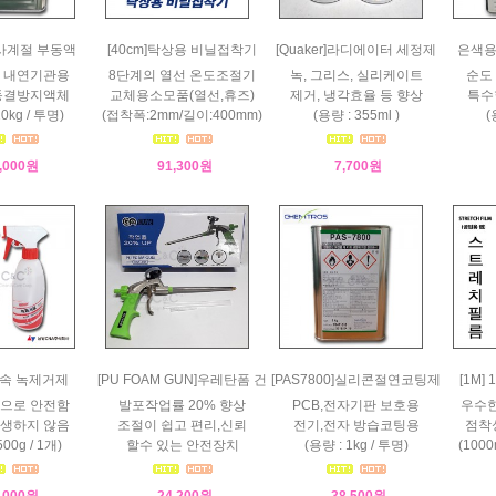
 사계절 부동액
[40cm]탁상용 비닐접착기
[Quaker]라디에이터 세정제
은색
 내연기관용
8단계의 열선 온도조절기
녹, 그리스, 실리케이트
순도
동결방지액체
교체용소모품(열선,휴즈)
제거, 냉각효율 등 향상
특수
20kg / 투명)
(접착폭:2mm/길이:400mm)
(용량 : 355ml )
(
,000원
91,300원
7,700원
]금속 녹제거제
[PU FOAM GUN]우레탄폼 건
[PAS7800]실리콘절연코팅제
[1M]
으로 안전함
발포작업률 20% 향상
PCB,전자기판 보호용
우수한
생하지 않음
조절이 쉽고 편리,신뢰
전기,전자 방습코팅용
점착
500g / 1개)
할수 있는 안전장치
(용량 : 1kg / 투명)
(1000
,000원
24,200원
38,500원