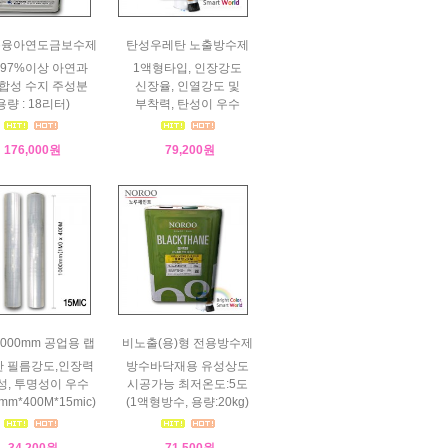
용융아연도금보수제
탄성우레탄 노출방수제
 97%이상 아연과
1액형타입, 인장강도
합성 수지 주성분
신장율, 인열강도 및
용량 : 18리터)
부착력, 탄성이 우수
176,000원
79,200원
 1000mm 공업용 랩
비노출(용)형 전용방수제
 필름강도,인장력
방수바닥재용 유성상도
성, 투명성이 우수
시공가능 최저온도:5도
mm*400M*15mic)
(1액형방수, 용량:20kg)
34,200원
71,500원