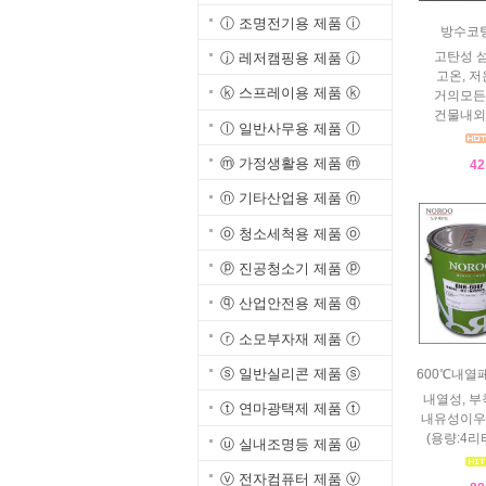
ⓘ 조명전기용 제품 ⓘ
방수코
고탄성 
ⓙ 레저캠핑용 제품 ⓙ
고온, 저
ⓚ 스프레이용 제품 ⓚ
거의모든
건물내외
ⓛ 일반사무용 제품 ⓛ
ⓜ 가정생활용 제품 ⓜ
42
ⓝ 기타산업용 제품 ⓝ
ⓞ 청소세척용 제품 ⓞ
ⓟ 진공청소기 제품 ⓟ
ⓠ 산업안전용 제품 ⓠ
ⓡ 소모부자재 제품 ⓡ
ⓢ 일반실리콘 제품 ⓢ
600℃내열
내열성, 부
ⓣ 연마광택제 제품 ⓣ
내유성이우
(용량:4리터
ⓤ 실내조명등 제품 ⓤ
ⓥ 전자컴퓨터 제품 ⓥ