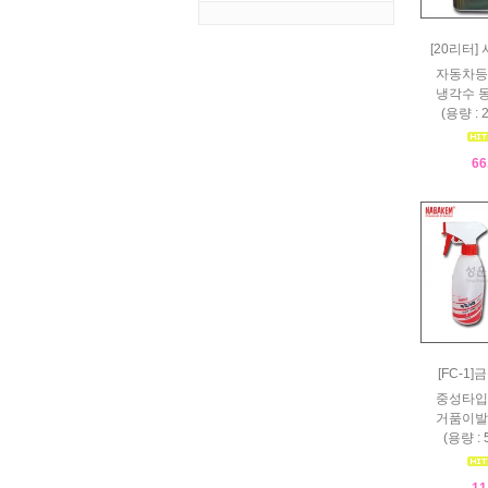
[20리터]
자동차등
냉각수 
(용량 : 
66
[FC-1
중성타입
거품이발
(용량 : 
11