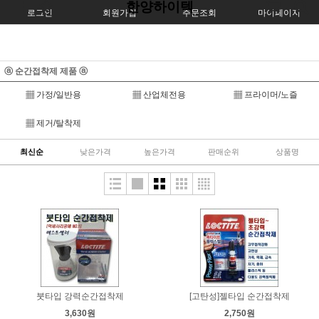
한양하이텍
로그인
회원가입
주문조회
마이페이지
ⓐ 순간접착제 제품 ⓐ
▦ 가정/일반용
▦ 산업체전용
▦ 프라이머/노즐
▦ 제거/탈착제
최신순
낮은가격
높은가격
판매순위
상품명
붓타입 강력순간접착제
[고탄성]젤타입 순간접착제
3,630원
2,750원