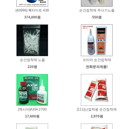
[40996] 록타이트 438
순간접착제 주사기노즐
374,000원
550원
순간접착제 노즐
프리마 순간접착제
220원
전화문의제품!
[엑시아]AXIA 2700
[111]난접착용 순간접착제
17,600원
2,970원