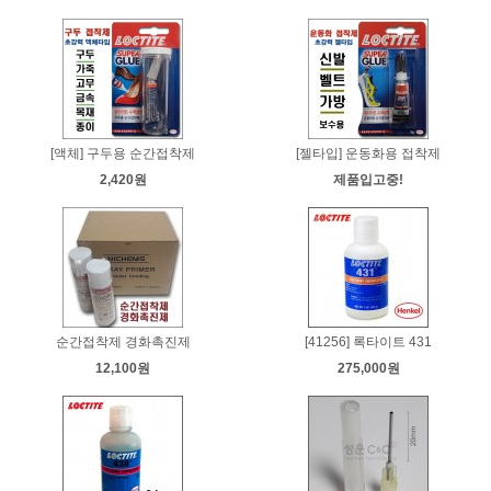
[액체] 구두용 순간접착제
[젤타입] 운동화용 접착제
2,420원
제품입고중!
순간접착제 경화촉진제
[41256] 록타이트 431
12,100원
275,000원