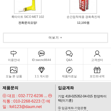
록타이트 SICO MET 102
순간접착제용 경화촉진제
전화문의요망!
12,100원
더보기 +
이용안내
ID:swcnc8644
Q&A
고객센터
오늘 본 상품
1:1 게시판
제품자료실
포인트내역
제품문의
입금계좌
ⓞ 대표 : 032-772-6236 ... ⓜ
기업 418-025352-04-015 한양하이
텍(이기훈)
직통 : 010-2268-6223 ⓕ 메
일 : foll123@daum.net
ⓑ 입금계좌-기업은행