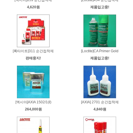
[엑시아]659 순간접착제
[Loctite]454 순간접착제
4,620원
제품입고중!
[록타이트]311 순간접착제
[Loctite]CA Primer Gold
판매중지!
제품입고중!
[엑시아]AXIA 1502/1(ℓ)
[AXIA] 2701 순간접착제
264,000원
4,840원