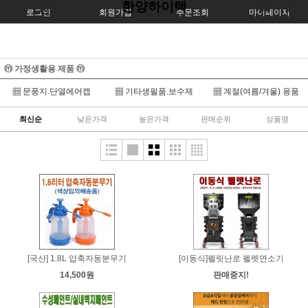
한양하이텍
로그인
회원가입
주문조회
마이페이지
ⓜ 가정생활용 제품 ⓜ
▦ 문풍지.단열에어캡
▦ 기타생필품.보수제
▦ 계절(여름/겨울) 용품
최신순
낮은가격
높은가격
판매순위
상품명
[국산] 1.8L 압축자동분무기
[이동식]펠릿난로 펠렛연소기
14,500원
판매중지!