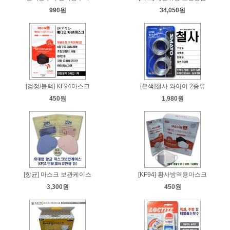
990원
34,050원
[검정/블랙] KF94마스크
[은색]철사 와이어 2종류
450원
1,980원
[항균] 마스크 보관케이스
[KF94] 황사방역용마스크
3,300원
450원