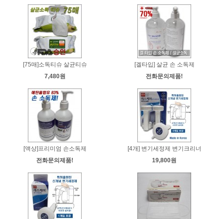
[75매]소독티슈 살균티슈
[겔타입] 살균 손 소독제
7,480원
전화문의제품!
[액상]프리미엄 손소독제
[4개] 변기세정제 변기크리너
전화문의제품!
19,800원