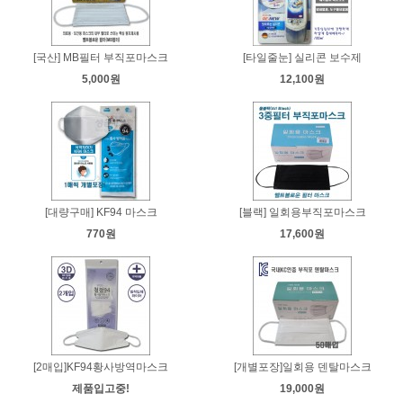
[국산] MB필터 부직포마스크
[타일줄눈] 실리콘 보수제
5,000원
12,100원
[대량구매] KF94 마스크
[블랙] 일회용부직포마스크
770원
17,600원
[2매입]KF94황사방역마스크
[개별포장]일회용 덴탈마스크
제품입고중!
19,000원