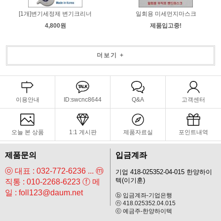
[1개]변기세정제 변기크리너
일회용 미세먼지마스크
4,800원
제품입고중!
더보기 +
이용안내
ID:swcnc8644
Q&A
고객센터
오늘 본 상품
1:1 게시판
제품자료실
포인트내역
제품문의
입금계좌
ⓞ 대표 : 032-772-6236 ... ⓜ
기업 418-025352-04-015 한양하이
텍(이기훈)
직통 : 010-2268-6223 ⓕ 메
일 : foll123@daum.net
ⓑ 입금계좌-기업은행
ⓝ 418.025352.04.015
ⓒ 예금주-한양하이텍