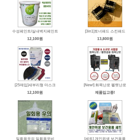
수성페인트/실내벽지페인트
[3in1]토너패드 스킨패드
12,100원
13,800원
[25매입]새부리형 마스크
[New!] 화목난로 펠렛난로
12,100원
제품입고중!
일회용우의 일회용우비
[세트] 개인위생 보건용품