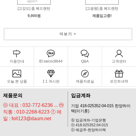
[고강도] 줌 헤드랜턴
[고광원] 줌 헤드랜턴
9,900원
제품입고중!
더보기 +
이용안내
ID:swcnc8644
Q&A
고객센터
오늘 본 상품
1:1 게시판
제품자료실
포인트내역
제품문의
입금계좌
ⓞ 대표 : 032-772-6236 ... ⓜ
기업 418-025352-04-015 한양하이
텍(이기훈)
직통 : 010-2268-6223 ⓕ 메
일 : foll123@daum.net
ⓑ 입금계좌-기업은행
ⓝ 418.025352.04.015
ⓒ 예금주-한양하이텍