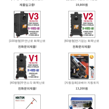
제품입고중!
19,800원
[100평형]무연난로 화목난로
[60평형]연기없는 화목난로
전화문의제품!
전화문의제품!
[40평형]무연소각 화목난로
[자동점화]코베아 자동토치
전화문의제품!
13,200원