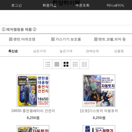
한양하이텍
로그인
회원가입
주문조회
마이페이지
ⓙ 레저캠핑용 제품 ⓙ
▦ 랜턴.야외조명
▦ 가스기기.보조품
▦ 텐트,코펠,의자 등
최신순
낮은가격
높은가격
판매순위
상품명
18650 충전용배터리 건전지
[오토]가스토치 자동토치
8,250원
8,250원