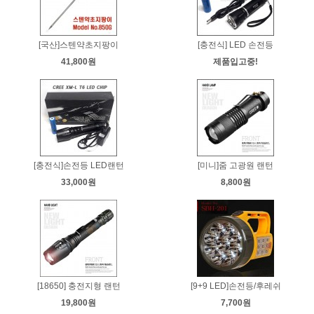
[국산]스텐약초지팡이
[충전식] LED 손전등
41,800원
제품입고중!
[충전식]손전등 LED랜턴
[미니]줌 고광원 랜턴
33,000원
8,800원
[18650] 충전지형 랜턴
[9+9 LED]손전등/후레쉬
19,800원
7,700원