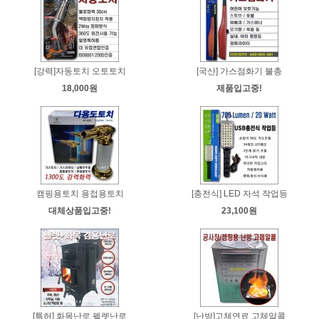
[강력]자동토치 오토토치
[국산] 가스점화기 불총
18,000원
제품입고중!
캠핑용토치 용접용토치
[충전식] LED 자석 작업등
대체상품입고중!
23,100원
[특허] 화목난로 펠렛난로
[난방]고체연료 고체알콜