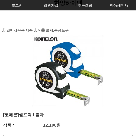
한양하이텍
로그인
회원가입
주문조회
마이페이지
ⓛ 일반사무용 제품 ⓛ
>
▦ 줄자.측정도구
[코메론]셀프락II 줄자
상품가
12,100
원