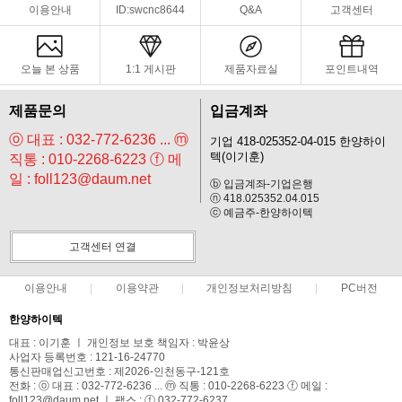
이용안내
ID:swcnc8644
Q&A
고객센터
오늘 본 상품
1:1 게시판
제품자료실
포인트내역
제품문의
입금계좌
ⓞ 대표 : 032-772-6236 ... ⓜ
기업 418-025352-04-015 한양하이
텍(이기훈)
직통 : 010-2268-6223 ⓕ 메
일 : foll123@daum.net
ⓑ 입금계좌-기업은행
ⓝ 418.025352.04.015
ⓒ 예금주-한양하이텍
고객센터 연결
이용안내
이용약관
개인정보처리방침
PC버전
한양하이텍
대표 : 이기훈 ㅣ 개인정보 보호 책임자 : 박윤상
사업자 등록번호 : 121-16-24770
통신판매업신고번호 : 제2026-인천동구-121호
전화 : ⓞ 대표 : 032-772-6236 ... ⓜ 직통 : 010-2268-6223 ⓕ 메일 :
foll123@daum.net ㅣ 팩스 : ⓕ 032-772-6237