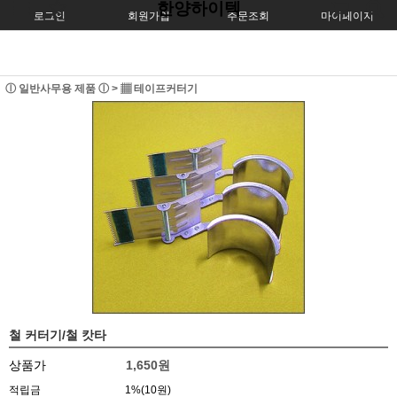
한양하이텍
로그인
회원가입
주문조회
마이페이지
ⓛ 일반사무용 제품 ⓛ
>
▦ 테이프커터기
철 커터기/철 캇타
상품가
1,650원
적립금
1%(10원)