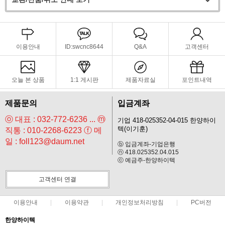
이용안내
ID:swcnc8644
Q&A
고객센터
오늘 본 상품
1:1 게시판
제품자료실
포인트내역
제품문의
입금계좌
ⓞ 대표 : 032-772-6236 ... ⓜ
기업 418-025352-04-015 한양하이
텍(이기훈)
직통 : 010-2268-6223 ⓕ 메
일 : foll123@daum.net
ⓑ 입금계좌-기업은행
ⓝ 418.025352.04.015
ⓒ 예금주-한양하이텍
고객센터 연결
이용안내
이용약관
개인정보처리방침
PC버전
한양하이텍